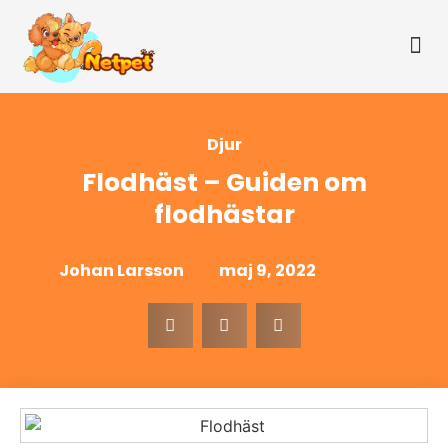
Djur
Flodhäst – Guiden om
flodhästar
Johan Larsson
maj 9, 2022